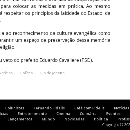
 para colocar as medidas em prática. Ao mesmo
 respeitar os princípios da laicidade do Estado, da
.
cia ao reconhecimento da cultura evangélica como
garantir um espaço de preservação dessa memória
eligião.
 veto do prefeito Eduardo Cavaliere (PSD).
Notícias
Política
Rio de Janeiro
Colunistas
Fernando Fidelis
Café com Fidelis
Notícias
ícias
Entretenimento
Cinema
Culinária
Eventos
Lançamentos
Mundo
Novidades
Política
Profis
Copyright © 20