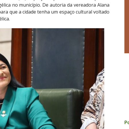
élica no município. De autoria da vereadora Alana
ara que a cidade tenha um espaço cultural voltado
lica.
Po