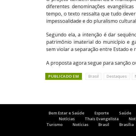
diferentes denominações evangélicas
tempo, o texto ressalta que tudo deverá
impessoalidade e do pluralismo cultural
Segundo ela, a intenção é dar sequên
patrimônio imaterial do município e 
sem violar a separação entre Estado e r
A proposta agora segue para sanção ou
PUBLICADO EM
Brasil
Destaques
Bem Estar e Saúde
Esporte
Saúde
Notícias
Thais Evangelista
Not
Turismo
Notícias
Brasil
Brasília