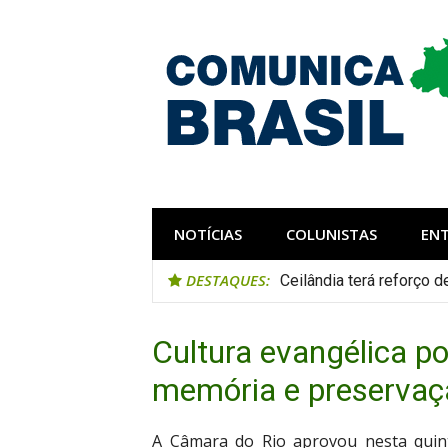
Pular
para
o
conteúdo
Comunica Bra
Comunicar é fortalecer o Brasil
NOTÍCIAS
COLUNISTAS
EN
DESTAQUES:
Ceilândia terá reforço 
Cultura evangélica p
memória e preservaç
A Câmara do Rio aprovou nesta quinta