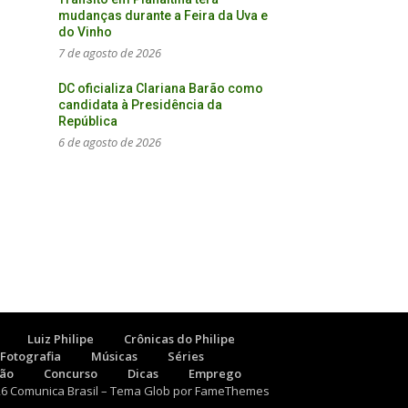
mudanças durante a Feira da Uva e
do Vinho
7 de agosto de 2026
DC oficializa Clariana Barão como
candidata à Presidência da
República
6 de agosto de 2026
Luiz Philipe
Crônicas do Philipe
Fotografia
Músicas
Séries
são
Concurso
Dicas
Emprego
26 Comunica Brasil
–
Tema Glob por
FameThemes