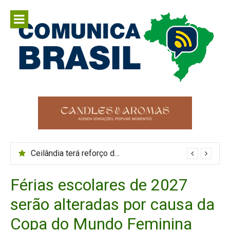
Pular
para
o
conteúdo
Comunica
Comunicar é fortalecer o Brasil
Brasil
Ceilândia terá reforço de ônibus durante o Maior São João do Cerrado
Férias escolares de 2027
serão alteradas por causa da
Copa do Mundo Feminina