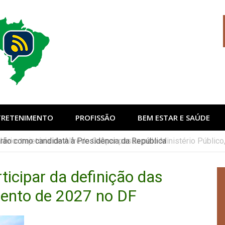
sil
TRETENIMENTO
PROFISSÃO
BEM ESTAR E SAÚDE
lávio: trajetória de Alfredo Gaspar passa pelo Ministério Públi
icipar da definição das
mento de 2027 no DF