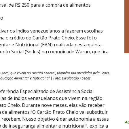
nsal de R$ 250 para a compra de alimentos
no
ivar os índios venezuelanos a fazerem escolhas
a o crédito do Cartão Prato Cheio. Esse foi o
ntar e Nutricional (EAN) realizada nesta quinta-
mento Social (Sedes) na comunidade Warao, que fica
i-Xocó, que vivem no Distrito Federal, também são atendidas pela Sedes
ducação Alimentar e Nutricional | Foto: Divulgação / Sedes
ferência Especializado de Assistência Social
lias de índios venezuelanos que vivem na região
to Cheio. Durante nove meses, elas vão receber
 de alimentos.“O Cartão Prato Cheio vai substituir
s recebem. Nosso objetivo é dar autonomia a essas
Po
 de insegurança alimentar e nutricional”, explica a