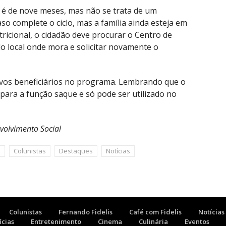
 é de nove meses, mas não se trata de um
o complete o ciclo, mas a família ainda esteja em
ricional, o cidadão deve procurar o Centro de
 do local onde mora e solicitar novamente o
ovos beneficiários no programa. Lembrando que o
 para a função saque e só pode ser utilizado no
volvimento Social
s
Colunistas
Destaques
Notícias
Colunistas
Fernando Fidelis
Café com Fidelis
Notícias
ícias
Entretenimento
Cinema
Culinária
Eventos