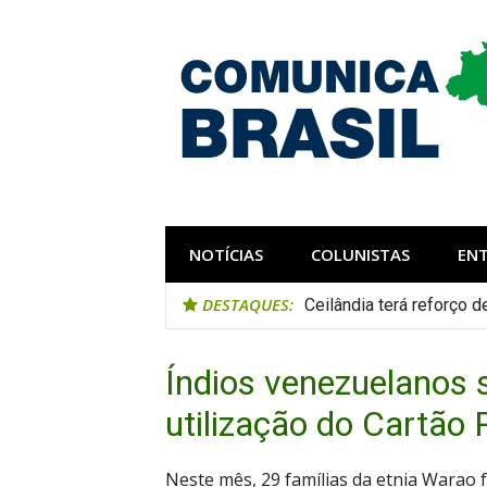
Pular
para
o
conteúdo
Comunica Bra
Comunicar é fortalecer o Brasil
NOTÍCIAS
COLUNISTAS
EN
DESTAQUES:
Ceilândia terá reforço 
Índios venezuelanos 
utilização do Cartão 
Neste mês, 29 famílias da etnia Warao