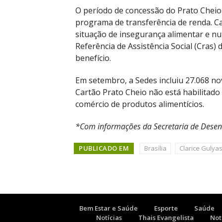
O período de concessão do Prato Cheio
programa de transferência de renda. Cas
situação de insegurança alimentar e nut
Referência de Assistência Social (Cras)
benefício.
Em setembro, a Sedes incluiu 27.068 n
Cartão Prato Cheio não está habilitado
comércio de produtos alimentícios.
*Com informações da Secretaria de Desen
PUBLICADO EM
Brasília
Clarice Gulya
Bem Estar e Saúde
Esporte
Saúde
Notícias
Thais Evangelista
Not