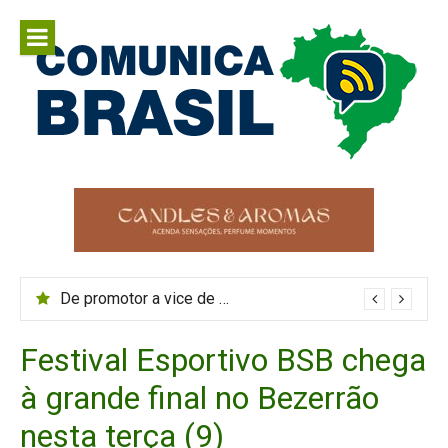
Pular
para
o
conteúdo
Comunica
Comunicar é fortalecer o Brasil
Brasil
De promotor a vice de Flávio: trajetória de Alfredo Gaspar passa pelo Ministério Público, Segurança Pública e CPMI do INSS
Festival Esportivo BSB chega
à grande final no Bezerrão
nesta terça (9)