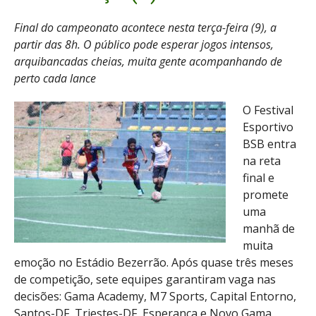
Final do campeonato acontece nesta terça-feira (9), a
partir das 8h. O público pode esperar jogos intensos,
arquibancadas cheias, muita gente acompanhando de
perto cada lance
O Festival
Esportivo
BSB entra
na reta
final e
promete
uma
manhã de
muita
emoção no Estádio Bezerrão. Após quase três meses
de competição, sete equipes garantiram vaga nas
decisões: Gama Academy, M7 Sports, Capital Entorno,
Santos-DF, Triestes-DF, Esperança e Novo Gama.