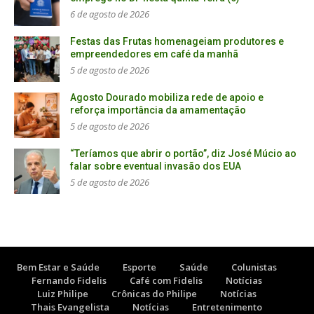
6 de agosto de 2026
Festas das Frutas homenageiam produtores e
empreendedores em café da manhã
5 de agosto de 2026
Agosto Dourado mobiliza rede de apoio e
reforça importância da amamentação
5 de agosto de 2026
“Teríamos que abrir o portão”, diz José Múcio ao
falar sobre eventual invasão dos EUA
5 de agosto de 2026
Bem Estar e Saúde
Esporte
Saúde
Colunistas
Fernando Fidelis
Café com Fidelis
Notícias
Luiz Philipe
Crônicas do Philipe
Notícias
Thais Evangelista
Notícias
Entretenimento