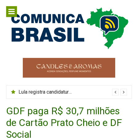
Pular
para
o
conteúdo
Comunica
Comunicar é fortalecer o Brasil
Brasil
Lula registra candidatura à Presidência no TSE com patrimônio 35,68% menor
GDF paga R$ 30,7 milhões
de Cartão Prato Cheio e DF
Social