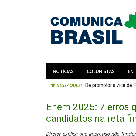
Pular
para
o
conteúdo
Comunica Bra
Comunicar é fortalecer o Brasil
NOTÍCIAS
COLUNISTAS
EN
DESTAQUES:
De promotor a vice de F
Enem 2025: 7 erros 
candidatos na reta fi
Diretor explica que improviso não funcion