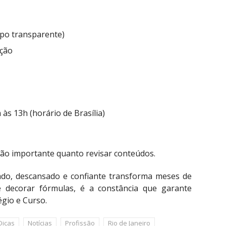
rpo transparente)
ição
às 13h (horário de Brasília)
é tão importante quanto revisar conteúdos.
ado, descansado e confiante transforma meses de
 decorar fórmulas, é a constância que garante
égio e Curso.
Dicas
Notícias
Profissão
Rio de Janeiro