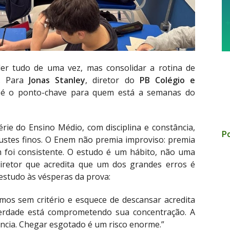
der tudo de uma vez, mas consolidar a rotina de
o. Para
Jonas Stanley
, diretor do
PB Colégio e
se é o ponto-chave para quem está a semanas do
ie do Ensino Médio, com disciplina e constância,
Po
justes finos. O Enem não premia improviso: premia
m foi consistente. O estudo é um hábito, não uma
diretor que acredita que um dos grandes erros é
estudo às vésperas da prova:
umos sem critério e esquece de descansar acredita
rdade está comprometendo sua concentração. A
tência. Chegar esgotado é um risco enorme.”