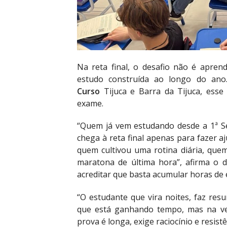
Na reta final, o desafio não é apren
estudo construída ao longo do an
Curso
Tijuca e Barra da Tijuca, es
exame.
“Quem já vem estudando desde a 1ª Sér
chega à reta final apenas para fazer a
quem cultivou uma rotina diária, que
maratona de última hora”, afirma o 
acreditar que basta acumular horas de 
“O estudante que vira noites, faz res
que está ganhando tempo, mas na ve
prova é longa, exige raciocínio e resis