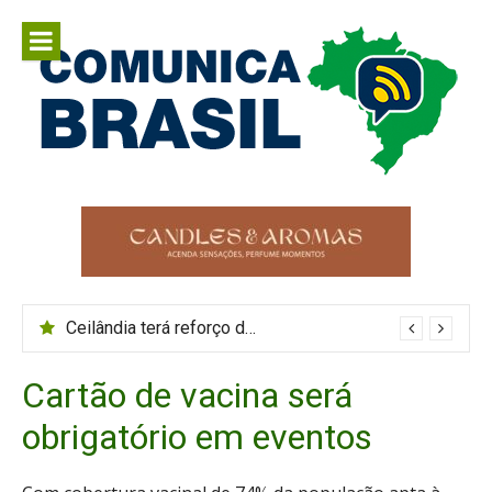
Pular
para
o
conteúdo
Comunica
Comunicar é fortalecer o Brasil
Brasil
Ceilândia terá reforço de ônibus durante o Maior São João do Cerrado
Cartão de vacina será
obrigatório em eventos