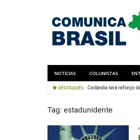
Pular
para
o
conteúdo
Comunica Bra
Comunicar é fortalecer o Brasil
NOTÍCIAS
COLUNISTAS
EN
DESTAQUES:
Ceilândia terá reforço 
Tag:
estadunidente