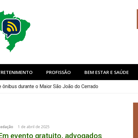
sil
TRETENIMENTO
PROFISSÃO
BEM ESTAR E SAÚDE
de ônibus durante o Maior São João do Cerrado
Redação
1 de abril de 2025
Em evento gratuito, advogados