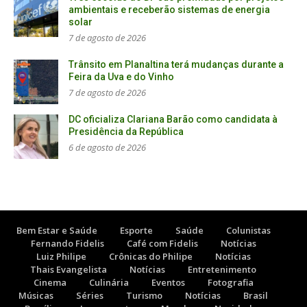
ambientais e receberão sistemas de energia
solar
7 de agosto de 2026
Trânsito em Planaltina terá mudanças durante a
Feira da Uva e do Vinho
7 de agosto de 2026
DC oficializa Clariana Barão como candidata à
Presidência da República
6 de agosto de 2026
Bem Estar e Saúde
Esporte
Saúde
Colunistas
Fernando Fidelis
Café com Fidelis
Notícias
Luiz Philipe
Crônicas do Philipe
Notícias
Thais Evangelista
Notícias
Entretenimento
Cinema
Culinária
Eventos
Fotografia
Músicas
Séries
Turismo
Notícias
Brasil