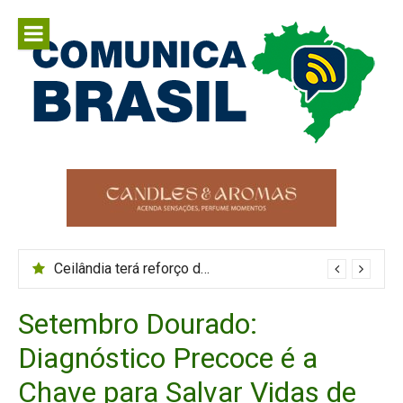
Pular
para
o
conteúdo
Comunica
Comunicar é fortalecer o Brasil
Brasil
Ceilândia terá reforço de ônibus durante o Maior São João do Cerrado
Setembro Dourado:
Diagnóstico Precoce é a
Chave para Salvar Vidas de