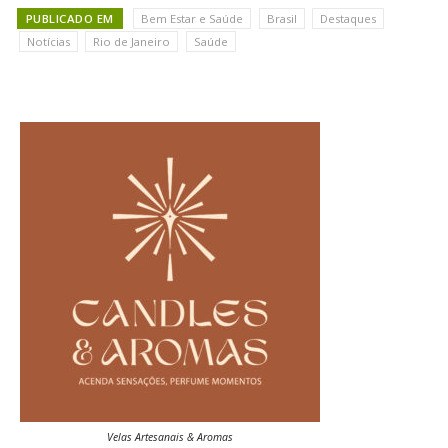
PUBLICADO EM
Bem Estar e Saúde
Brasil
Destaques
Notícias
Rio de Janeiro
Saúde
Velas Artesanais & Aromas