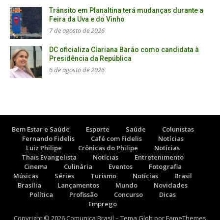
Trânsito em Planaltina terá mudanças durante a
Feira da Uva e do Vinho
7 de agosto de 2026
DC oficializa Clariana Barão como candidata à
Presidência da República
6 de agosto de 2026
Bem Estar e Saúde
Esporte
Saúde
Colunistas
Fernando Fidelis
Café com Fidelis
Notícias
Luiz Philipe
Crônicas do Philipe
Notícias
Thais Evangelista
Notícias
Entretenimento
Cinema
Culinária
Eventos
Fotografia
Músicas
Séries
Turismo
Notícias
Brasil
Brasília
Lançamentos
Mundo
Novidades
Política
Profissão
Concurso
Dicas
Emprego
Copyright © 2026 Comunica Brasil
–
Tema Glob por
FameThemes