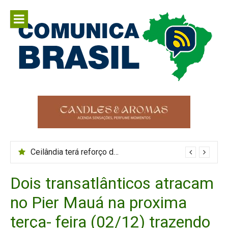
Pular
para
o
conteúdo
Comunica
Comunicar é fortalecer o Brasil
Brasil
Ceilândia terá reforço de ônibus durante o Maior São João do Cerrado
Dois transatlânticos atracam
no Pier Mauá na proxima
terça- feira (02/12) trazendo