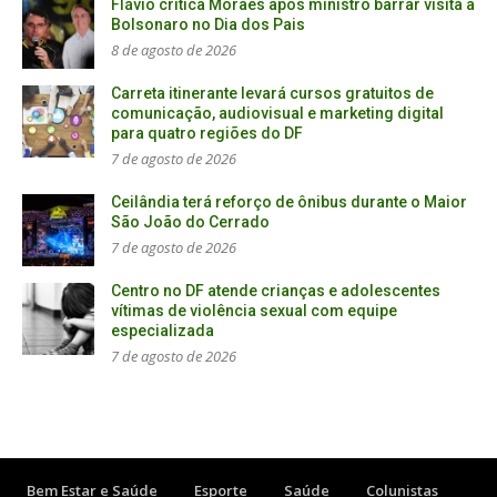
Flávio critica Moraes após ministro barrar visita a
Bolsonaro no Dia dos Pais
8 de agosto de 2026
Carreta itinerante levará cursos gratuitos de
comunicação, audiovisual e marketing digital
para quatro regiões do DF
7 de agosto de 2026
Ceilândia terá reforço de ônibus durante o Maior
São João do Cerrado
7 de agosto de 2026
Centro no DF atende crianças e adolescentes
vítimas de violência sexual com equipe
especializada
7 de agosto de 2026
Bem Estar e Saúde
Esporte
Saúde
Colunistas