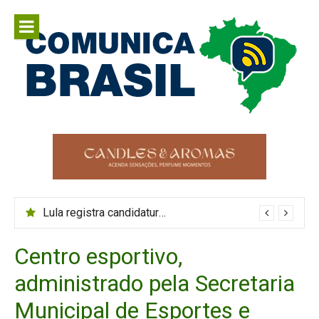
Pular
para
o
conteúdo
Comunica
Comunicar é fortalecer o Brasil
Brasil
Lula registra candidatura à Presidência no TSE com patrimônio 35,68% menor
Centro esportivo,
administrado pela Secretaria
Municipal de Esportes e