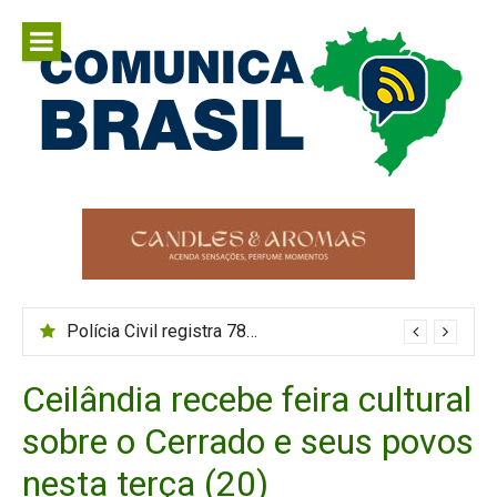
Pular
para
o
conteúdo
Comunica
Comunicar é fortalecer o Brasil
Brasil
Polícia Civil registra 782,4 mil atendimentos a mulheres em 2025
Ceilândia recebe feira cultural
sobre o Cerrado e seus povos
nesta terça (20)