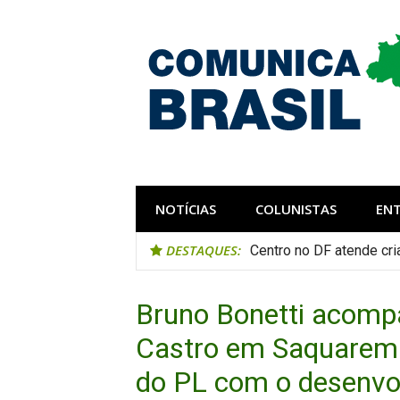
Pular
para
o
conteúdo
Comunica Bra
Comunicar é fortalecer o Brasil
NOTÍCIAS
COLUNISTAS
EN
DESTAQUES:
Centro no DF atende cri
Bruno Bonetti acomp
Castro em Saquarem
do PL com o desenvo