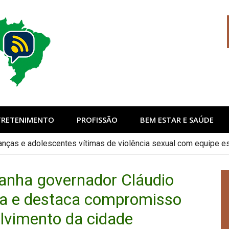
sil
TRETENIMENTO
PROFISSÃO
BEM ESTAR E SAÚDE
anças e adolescentes vítimas de violência sexual com equipe e
anha governador Cláudio
a e destaca compromisso
lvimento da cidade