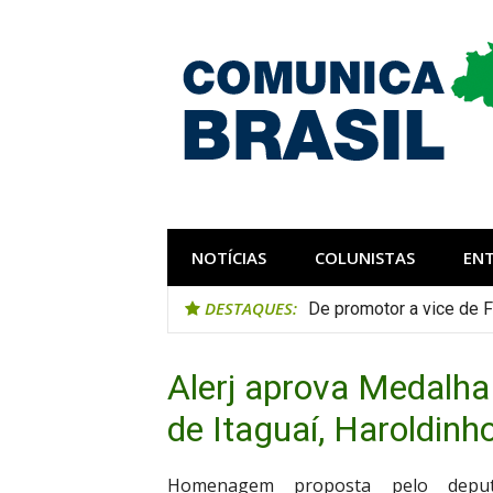
Pular
para
o
conteúdo
Comunica Bra
Comunicar é fortalecer o Brasil
NOTÍCIAS
COLUNISTAS
EN
DESTAQUES:
De promotor a vice de F
Alerj aprova Medalha 
de Itaguaí, Haroldinh
Homenagem proposta pelo deputa